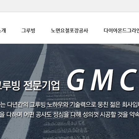
소개
그루빙
노면요철포장공사
다이아몬드그라